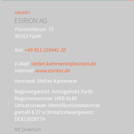
ANFAHRT
ESIRION AG
Fronmüllerstr. 71
90763 Fürth
fon:
+49 911 310441 20
E-Mail:
stefan.kammerer@esirion.de
Internet:
www.esirion.de
Vorstand: Stefan Kammerer
Registergericht: Amtsgericht Fürth
Registernummer: HRB 8180
Umsatzsteuer-Identifikationsnummer
gemäß § 27 a Umsatzsteuergesetz:
DE813059779
Art Direktion