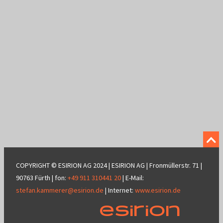
COPYRIGHT © ESIRION AG 2024 |
ESIRION AG
|
Fronmüllerstr. 71
|
90763
Fürth
| fon:
+49 911 310441 20
| E-Mail:
stefan.kammerer@esirion.de
| Internet:
www.esirion.de
ESIRION